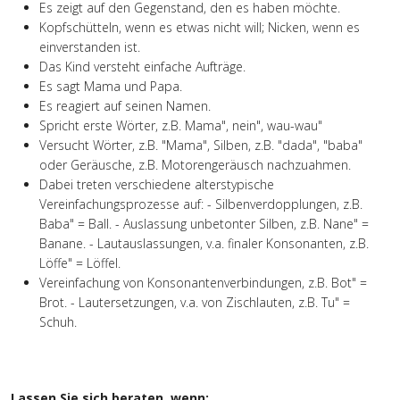
Es zeigt auf den Gegenstand, den es haben möchte.
Kopfschütteln, wenn es etwas nicht will; Nicken, wenn es
einverstanden ist.
Das Kind versteht einfache Aufträge.
Es sagt Mama und Papa.
Es reagiert auf seinen Namen.
Spricht erste Wörter, z.B. Mama", nein", wau-wau"
Versucht Wörter, z.B. "Mama", Silben, z.B. "dada", "baba"
oder Geräusche, z.B. Motorengeräusch nachzuahmen.
Dabei treten verschiedene alterstypische
Vereinfachungsprozesse auf: - Silbenverdopplungen, z.B.
Baba" = Ball. - Auslassung unbetonter Silben, z.B. Nane" =
Banane. - Lautauslassungen, v.a. finaler Konsonanten, z.B.
Löffe" = Löffel.
Vereinfachung von Konsonantenverbindungen, z.B. Bot" =
Brot. - Lautersetzungen, v.a. von Zischlauten, z.B. Tu" =
Schuh.
Lassen Sie sich beraten, wenn: