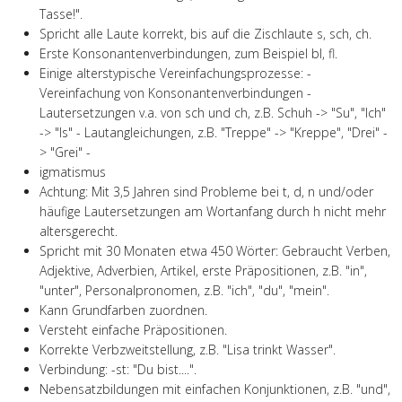
Tasse!".
Spricht alle Laute korrekt, bis auf die Zischlaute s, sch, ch.
Erste Konsonantenverbindungen, zum Beispiel bl, fl.
Einige alterstypische Vereinfachungsprozesse: -
Vereinfachung von Konsonantenverbindungen -
Lautersetzungen v.a. von sch und ch, z.B. Schuh -> "Su", "Ich"
-> "Is" - Lautangleichungen, z.B. "Treppe" -> "Kreppe", "Drei" -
> "Grei" -
igmatismus
Achtung: Mit 3,5 Jahren sind Probleme bei t, d, n und/oder
häufige Lautersetzungen am Wortanfang durch h nicht mehr
altersgerecht.
Spricht mit 30 Monaten etwa 450 Wörter: Gebraucht Verben,
Adjektive, Adverbien, Artikel, erste Präpositionen, z.B. "in",
"unter", Personalpronomen, z.B. "ich", "du", "mein".
Kann Grundfarben zuordnen.
Versteht einfache Präpositionen.
Korrekte Verbzweitstellung, z.B. "Lisa trinkt Wasser".
Verbindung: -st: "Du bist....".
Nebensatzbildungen mit einfachen Konjunktionen, z.B. "und",